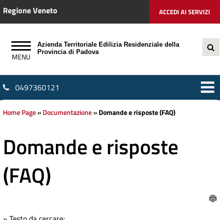
Regione Veneto
ACCEDI AI SERVIZI
Azienda Territoriale Edilizia Residenziale della
Provincia di Padova
0497360121
Home Page
»
Documentazione
»
Domande e risposte (FAQ)
Domande e risposte
(FAQ)
» Testo da cercare: