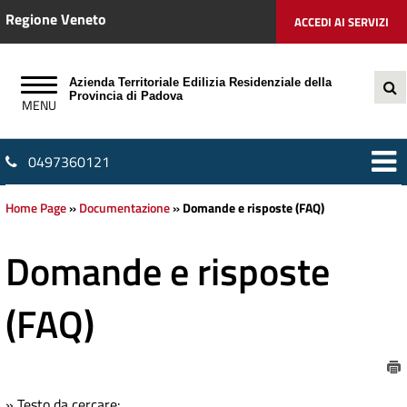
Regione Veneto
ACCEDI AI SERVIZI
Azienda Territoriale Edilizia Residenziale della
Provincia di Padova
0497360121
Home Page
»
Documentazione
»
Domande e risposte (FAQ)
Domande e risposte
(FAQ)
» Testo da cercare: