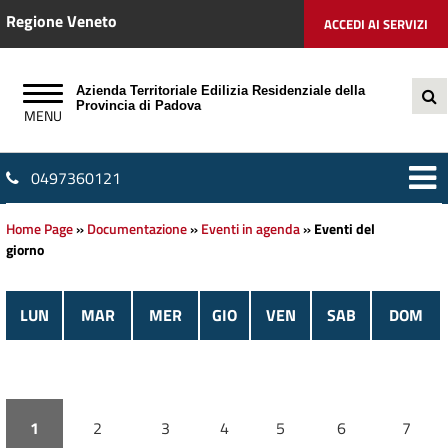
Regione Veneto
ACCEDI AI SERVIZI
Azienda Territoriale Edilizia Residenziale della
Provincia di Padova
0497360121
Home Page
»
Documentazione
»
Eventi in agenda
»
Eventi del
giorno
LUN
MAR
MER
GIO
VEN
SAB
DOM
1
2
3
4
5
6
7