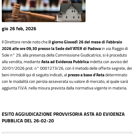
gio 26 feb, 2026
Il Direttore rende noto che
il giorno Giovedì 26 del mese di Febbraio
2026 alle ore 09,30 presso la Sede dell’ATER di Padova
in via Raggio di
Sole n° 29, alla presenza della Commissione Giudicatrice, si è proceduto
alla vendita, mediante
Asta ad Evidenza Pubblica
indetta con avviso del
20/01/2026 prot. n° 0001273/26, con il metodo delle offerte segrete, dei
beni immobili qui di seguito indicati, al
prezzo a base d’Asta
determinato
con le modalità con perizia asseverata su valore di mercato, al quale sarà
aggiunta l’I.V.A. nella misura prevista dalla normativa vigente in materia.
ESITO AGGIUDICAZIONE PROVVISORIA ASTA AD EVIDENZA
PUBBLICA DEL 26-02-20