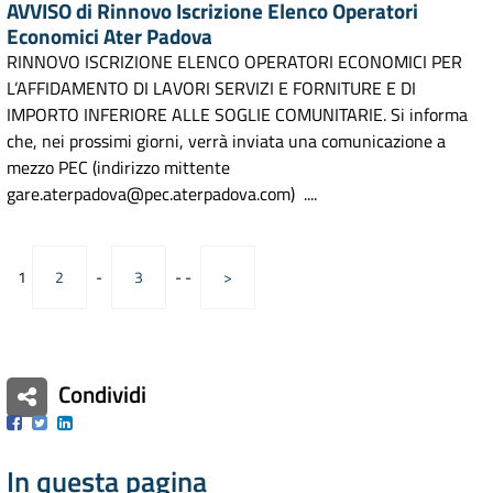
AVVISO di Rinnovo Iscrizione Elenco Operatori
Economici Ater Padova
RINNOVO ISCRIZIONE ELENCO OPERATORI ECONOMICI PER
L’AFFIDAMENTO DI LAVORI SERVIZI E FORNITURE E DI
IMPORTO INFERIORE ALLE SOGLIE COMUNITARIE. Si informa
che, nei prossimi giorni, verrà inviata una comunicazione a
mezzo PEC (indirizzo mittente
gare.aterpadova@pec.aterpadova.com) ....
1
2
-
3
-
-
>
Condividi
Facebook
Twitter
Linkedin
In questa pagina